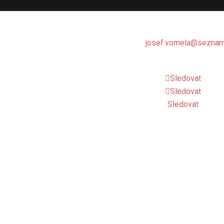
Spartak Třebíč, atletika
email:
josef.vomela@seznam
ž. Curieových 1112
mobil: 732 681 111
 01 Třebíč
Sledovat
 44065558
Sledovat
Sledovat
right © 2026 Atletika Třebíč.
Zásady ochrany osobních úda
TJ Spartak Třebíč, atletika
Manž. Curieových 1112