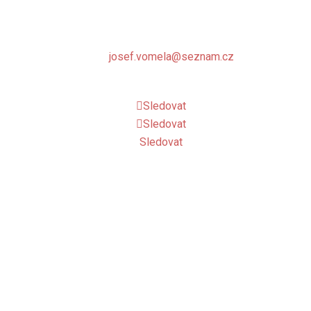
674 01 Třebíč
IČ: 44065558
email:
josef.vomela@seznam.cz
mobil: 732 681 111
Sledovat
Sledovat
Sledovat
Copyright © 2026 Atletika Třebíč.
Zásady ochrany osobních údajů.