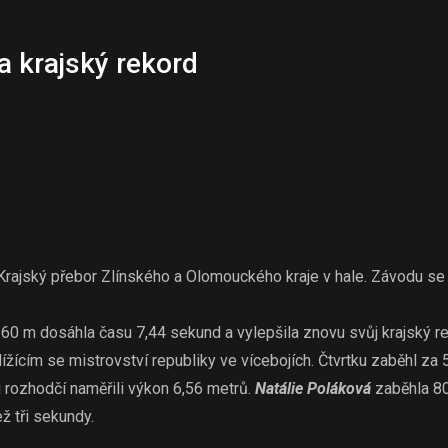
a krajský rekord
 Krajský přebor Zlínského a Olomouckého kraje v hale. Závodu se
 60 m dosáhla času 7,44 sekund a vylepšila znovu svůj krajský re
lížícím se mistrovství republiky ve vícebojích. Čtvrtku zaběhl z
 rozhodčí naměřili výkon 6,56 metrů.
Natálie Poláková
zaběhla 80
ž tři sekundy.