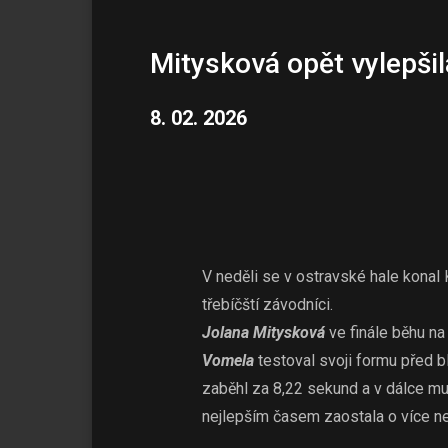
Mitysková opět vylepšil
8. 02. 2026
V neděli se v ostravské hale konal
třebíčští závodníci.
Jolana Mitysková
ve finále běhu na
Vomela
testoval svoji formu před b
zaběhl za 8,22 sekund a v dálce mu
nejlepším časem zaostala o více ne