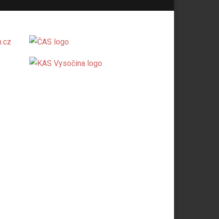
.cz
jů.