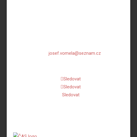
Manž. Curieových 1112
674 01 Třebíč
IČ: 44065558
Copyright © 2026 Atletika Třebíč.
email:
josef.vomela@seznam.cz
mobil: 732 681 111
Sledovat
Sledovat
Sledovat
Zásady ochrany osobních údajů.