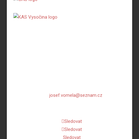
TJ Spartak Třebíč, atletika
Manž. Curieových 1112
674 01 Třebíč
IČ: 44065558
email:
josef.vomela@seznam.cz
mobil: 732 681 111
Sledovat
Sledovat
Sledovat