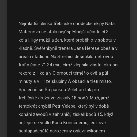
Nejmladší členka třebíčské chodecké ekipy Natali
Maternová se stala nejúspěšnější účastnicí 3.
kola I. ligy mužů a žen, které proběhlo v sobotu v
Kladně. Svěřenkyně trenéra Jana Herese obešla v
areálu stadionu Na Střelnici desetikilometrovou
trať v čase 71:34 min, čímž zlepšila vlastní okresní
rekord z I. kola v Olomouci téměř o dvě a půl
minuty a v I. lize skupiny A obsadila třetí místo.
Společně se Štěpánkou Velebou tak pro
třebíčské družstvo získaly 18 bodů. Muži, jimž
tentokrát chyběl Petr Veleba, který byl v době
konání závodů v zahraničí, získali bodů 15, když
nejlépe se vedlo Karlu Konečnému, jenž své
šestapadesáté narozeniny oslavil výkonem