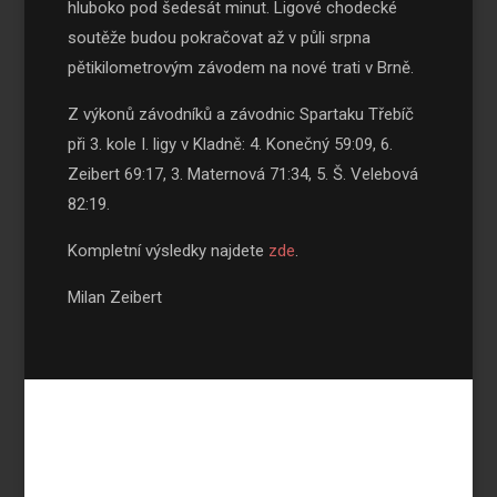
hluboko pod šedesát minut. Ligové chodecké
soutěže budou pokračovat až v půli srpna
pětikilometrovým závodem na nové trati v Brně.
Z výkonů závodníků a závodnic Spartaku Třebíč
při 3. kole I. ligy v Kladně: 4. Konečný 59:09, 6.
Zeibert 69:17, 3. Maternová 71:34, 5. Š. Velebová
82:19.
Kompletní výsledky najdete
zde
.
Milan Zeibert
TJ Spartak Třebíč, atletika